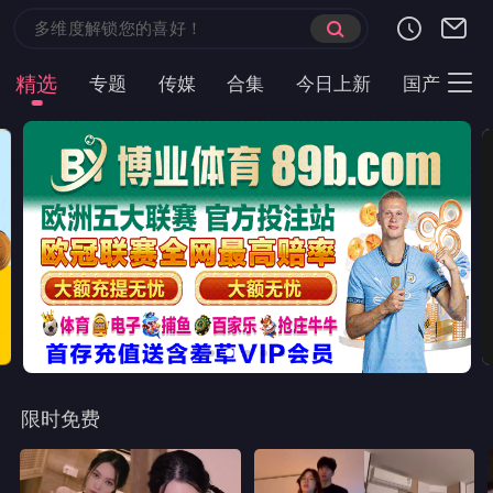
香草在线观看免费播放电视剧
⌕
首页
电影
电视剧
动漫
综艺
▶