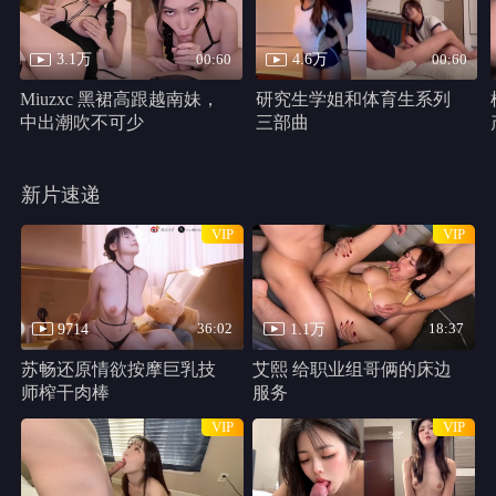
恶宅
2017
恐怖片
美国
▶
立即播放
语言：
暂无
备注：
正片
jinyingzy.com
来源：
剧情：
恶宅，属于恐怖片内容，2017年上线，地区为美国，当
前状态正片。gomyagdrg.com 提供该内容的高清播放
入口和同类影视推荐。
在线播放