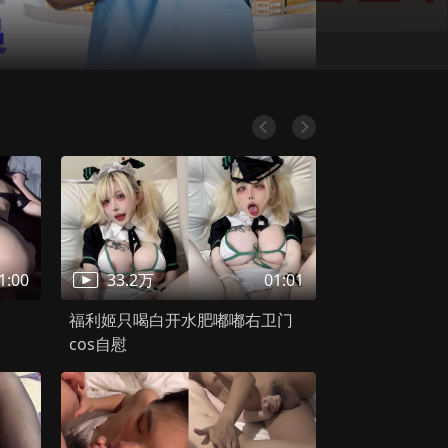
中国大陆 / 2020
中国大陆 / 2010
山海蓝图
孔子 2010
山海蓝图，属于内地剧内容，2020
孔子 2010，属于内地剧内容，
年上线，地区为中国大陆，当前状
2010年上线，地区为中国大陆，当
态第8集完结。jinyingzy.com 提供
前状态第35集完结。jinyingzy.com
该内容的高清播放入口和同类影视
提供该内容的高清播放入口和同类
第34集
第36集
推荐