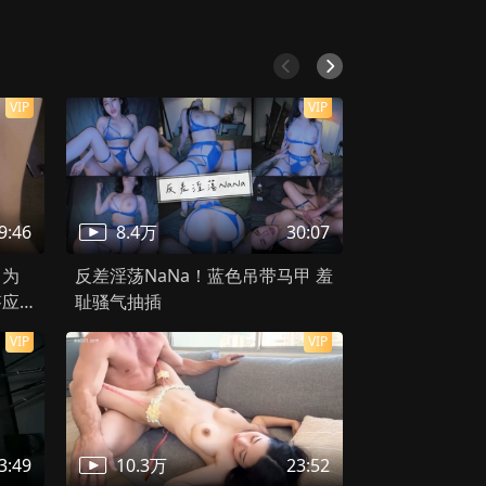
中国大陆 / 2026
中国大陆 / 2025
小尾巴，快跟上！
我们的河山
小尾巴，快跟上！，属于内地剧内
我们的河山，属于内地剧内容，
容，2026年上线，地区为中国大
2025年上线，地区为中国大陆，当
陆，当前状态第12集。
前状态第36集完结。jinyingzy.com
jinyingzy.com 提供该内容的高清
提供该内容的高清播放入口和同类
第28集
第30集
播放入口和同类影
影视
中国大陆 / 2011
大陆 / 2007
岛城风云
王保长新篇Ⅱ死去生来