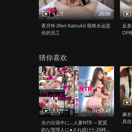
中国大陆 / 2026
大陆 / 2020
锁簪
呵护
锁簪，属于内地剧内容，2026年上
呵护，属于内地剧内容，2020年
线，地区为中国大陆，当前状态第
线，地区为大陆，当前状态第9
24集已完结。jinyingzy.com 提供
集。jinyingzy.com 提供该内容的
该内容的高清播放入口和同类影视
高清播放入口和同类影视推荐。
第18集完结
第38集完结
推荐