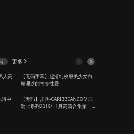
中国大陆 / 2025
中国大陆 / 2016
我叫赵甲第 第二季
青云志
我叫赵甲第 第二季，属于内地剧
青云志，属于内地剧内容，2016年
内容，2025年上线，地区为中国大
上线，地区为中国大陆，当前状态
陆，当前状态第26集完结。
第55集完结。jinyingzy.com 提供
jinyingzy.com 提供该内容的高清
该内容的高清播放入口和同类影视
第21集完结
第30集完结
播放入口和
推荐