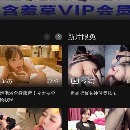
中国大陆 / 2019
中国大陆 / 2023
诡使神差
治愈系恋人
诡使神差，属于内地剧内容，2019
治愈系恋人，属于内地剧内容，
当
年上线，地区为中国大陆，当前状
2023年上线，地区为中国大陆，当
态第12集完结。jinyingzy.com 提
前状态第101集番外。
影
供该内容的高清播放入口和同类影
jinyingzy.com 提供该内容的高清
第40集完结
番外2
视推
播放入口和同类影