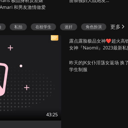
m
前状态第24集已完结。
陆，当前状态第8集完结。
类
jinyingzy.com 提供该内容的高清
jinyingzy.com 提供该内容的高清
第42集
第16集完结
播放入口和同类影
播放入口和同类影
中国大陆 / 2022
中国大陆 / 2025
与君初相识·恰似故人归
破刃
6
与君初相识·恰似故人归，属于内
破刃，属于内地剧内容，2025年上
状
地剧内容，2022年上线，地区为中
线，地区为中国大陆，当前状态第
国大陆，当前状态第42集。
16集完结。jinyingzy.com 提供该
类
jinyingzy.com 提供该内容的高清
内容的高清播放入口和同类影视推
第38集
第12集
播放入口和
荐。