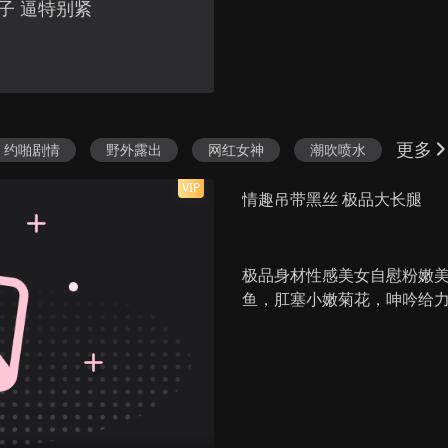
中国大陆 / 2023
中国大陆 / 2017
问心
无证之罪
年
问心，属于内地剧内容，2023年上
无证之罪，属于内地剧内容，2017
态
线，地区为中国大陆，当前状态第
年上线，地区为中国大陆，当前状
38集。jinyingzy.com 提供该内容
态第12集。jinyingzy.com 提供该
的高清播放入口和同类影视推荐。
内容的高清播放入口和同类影视推
第40集完结
第40集
荐。