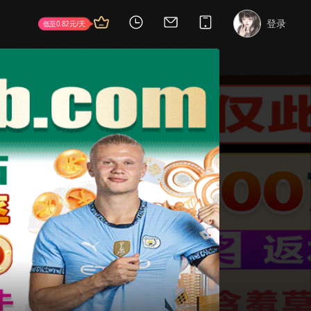
动漫
综艺
共 127 部
第8集完结
第35集完结