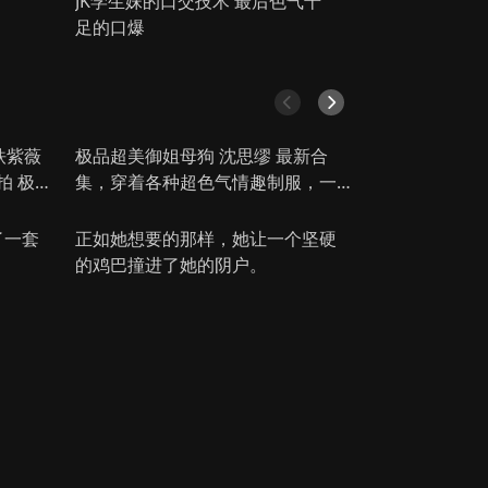
前状态第36集。jinyingzy.com 提
陆，当前状态第24集完结。
供该内容的高清播放入口和同类影
jinyingzy.com 提供该内容的高清
第33集
第39集
视推荐
播放入口和同类
中国大陆 / 2011
中国大陆 / 2009
家在南三条
猎鹰1949
家在南三条，属于内地剧内容，
猎鹰1949，属于内地剧内容，
2011年上线，地区为中国大陆，当
2009年上线，地区为中国大陆，当
前状态第33集。jinyingzy.com 提
前状态第39集。jinyingzy.com 提
供该内容的高清播放入口和同类影
供该内容的高清播放入口和同类影
第30集完结
第26集
视推荐
视推