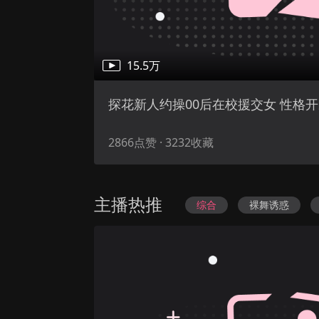
中国大陆 / 2021
美国 / 2018
变种狂蜥
迷失太空第一季
变种狂蜥，属于动作片内容，2021
迷失太空第一季，属于欧美剧内
年上线，地区为中国大陆，当前状
容，2018年上线，地区为美国，
态正片。jinyingzy.com 提供该内
前状态已完结。www.wsyzy.cc 提
容的高清播放入口和同类影视推
供该内容的高清播放入口和同类
正片
正片
荐。
视推荐。