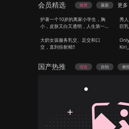
猜你喜欢
正片
已完结