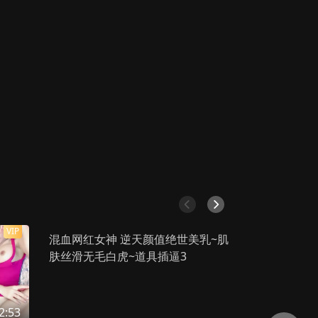
香港 / 1983
美国 / 2022
A计划
窗边女孩眼中对街的屋中女子
A计划，属于喜剧片内容，1983年
窗边女孩眼中对街的屋中女子，属
上线，地区为香港，当前状态
于欧美剧内容，2022年上线，地区
HD。www.wsyzy.cc 提供该内容的
为美国，当前状态已完结。
高清播放入口和同类影视推荐。
www.wsyzy.cc 提供该内容的高清
HD中字
第40集完结
播放入口和同类