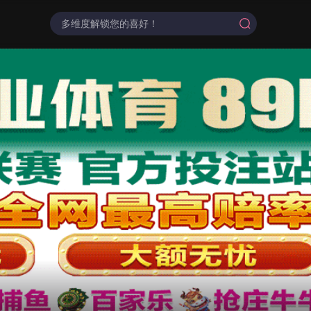
⌕
首页
电影
电视剧
国大陆
片内容，2022年上线，地区为中国大陆，当前状态正片。gomyagdrg