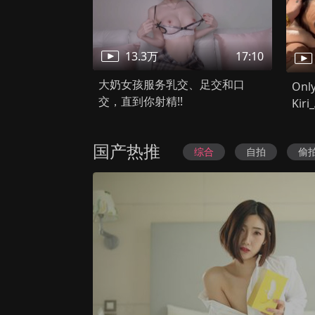
中国香港 / 2002
中国大陆 / 2024
五月八月（国语版）
大突围
五月八月（国语版），属于战争片
大突围，属于战争片内容，2024
内容，2002年上线，地区为中国香
上线，地区为中国大陆，当前状
港，当前状态正片。jinyingzy.com
正片。jinyingzy.com 提供该内容
提供该内容的高清播放入口和同类
的高清播放入口和同类影视推荐
正片
更新第13集
影视