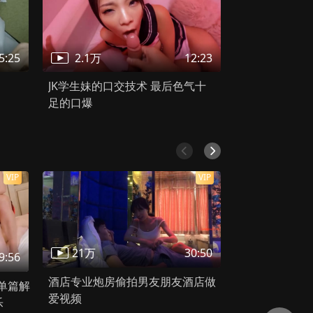
中国大陆 / 2025
中国大陆 / 2026
我们的河山
记忆空间
我们的河山，属于内地剧内容，
记忆空间，属于国产剧内容，2026
2025年上线，地区为中国大陆，当
年上线，地区为中国大陆，当前状
前状态第36集完结。jinyingzy.com
态更新第27集。www.wsyzy.cc 提
提供该内容的高清播放入口和同类
供该内容的高清播放入口和同类影
第16集完结
完结
影视
视推荐