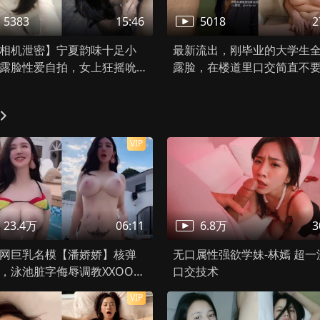
正片
正片