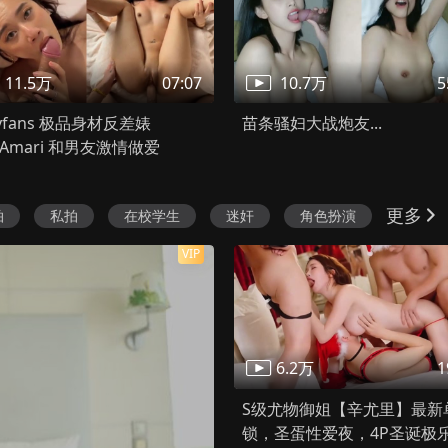
中国大陆 / 1981
中国大陆 / 1991
南昌起义
血战落魂桥
年
南昌起义，属于战争片内容，1981
血战落魂桥，属于战争片内容，
态
年上线，地区为中国大陆，当前状
1991年上线，地区为中国大陆，当
态正片。jinyingzy.com 提供该内
前状态正片。jinyingzy.com 提供
。
容的高清播放入口和同类影视推
该内容的高清播放入口和同类影视
正片
已完结
荐。
推荐。