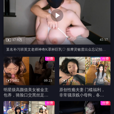
再见不是冤家
朋友也上床
HD
第12集完结
香港 / 1983
中国大陆 / 2019
A计划
诡使神差
已完结
HD