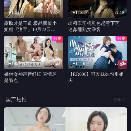
美国 / 2022
韩国 / 2024
窗边女孩眼中对街的屋中女
宗教与黑道
子
HD中字
HD