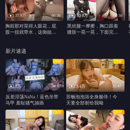
13号囚犯
1920
喜剧片
美国
▶
立即播放
语言：
其它
备注：
HD中字
www.wsyzy.cc
来源：
剧情：
13号囚犯，属于喜剧片内容，1920年上线，地区为美
国，当前状态HD中字。gomyagdrg.com 提供该内容的
高清播放入口和同类影视推荐。
在线播放