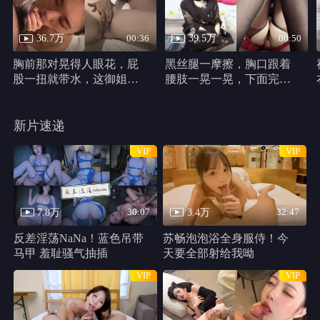
寅次郎的故事25：寅次郎芙蓉花
1980
喜剧片
日本
▶
立即播放
语言：
日语
HD
备注：
www.wsyzy.cc
来源：
剧情：
寅次郎的故事25：寅次郎芙蓉花，属于喜剧片内容，
1980年上线，地区为日本，当前状态HD。
gomyagdrg.com 提供该内容的高清播放入口和同类影
视推荐。
在线播放