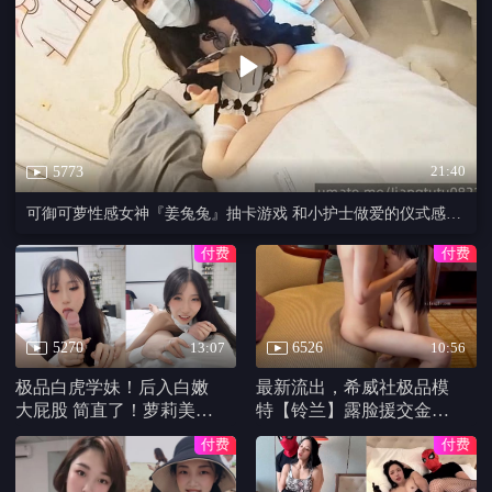
美国 / 1990
美国 / 2011
再见不是冤家
朋友也上床
HD
第12集完结
香港 / 1983
中国大陆 / 2019
A计划
诡使神差