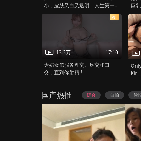
容，2025年上线，地区为中国大
陆，当前状态全集完结。
陆，当前状态第80集完结。yjzy.tv
www.suboziyuan.net 提供该内容
全集完结
全集完结
提供该内容的
的高清播放入口
中国大陆 / 2026
中国大陆 / 2026
我爸群发祝福，暴露秘密
国丈，我真是昏君，拜托快
反吧
我爸群发祝福，暴露秘密，属于短
国丈，我真是昏君，拜托快造反
剧内容，2026年上线，地区为中国
吧，属于短剧内容，2026年上线
大陆，当前状态全集完结。
地区为中国大陆，当前状态全集
www.suboziyuan.net 提供该内容
结。www.suboziyuan.net 提供该
的高清播
内容