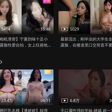
第70集完结
全集完结
中国大陆 / 2025
中国大陆 / 2026
我靠老婆翻盘
赶走真少爷，他朋友圈全异界
大佬（逆袭真少爷：开局朋友
圈通万界）
我靠老婆翻盘，属于短剧大全内
赶走真少爷，他朋友圈全异界大佬
容，2025年上线，地区为中国大
（逆袭真少爷：开局朋友圈通万