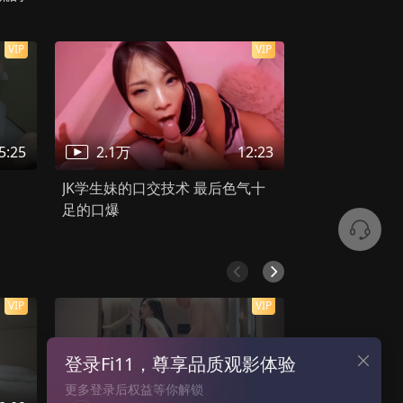
中国大陆，当前状态全集完结。
前状态全集完结。
jinyingzy.com 提供该内容的高清
www.suboziyuan.net 提供该内容
正片
全集完结
播放入口
的高清播放入口和
中国大陆 / 2026
中国大陆 / 2026
温小姐的第二次人生
假名媛攻略守则
温小姐的第二次人生，属于短剧内
假名媛攻略守则，属于短剧内容，
容，2026年上线，地区为中国大
2026年上线，地区为中国大陆，当
陆，当前状态正片。jinyingzy.com
前状态全集完结。
提供该内容的高清播放入口和同类
www.suboziyuan.net 提供该内容
影视推
的高清播放入口和